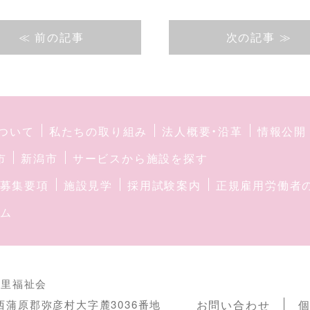
≪ 前の記事
次の記事 ≫
ついて
私たちの取り組み
法人概要・沿革
情報公開
市
新潟市
サービスから施設を探す
募集要項
施設見学
採用試験案内
正規雇用労働者
ム
の里福祉会
西蒲原郡弥彦村大字麓3036番地
お問い合わせ