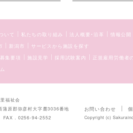
ついて
私たちの取り組み
法人概要・沿革
情報公開
市
新潟市
サービスから施設を探す
募集要項
施設見学
採用試験案内
正規雇用労働者
ム
の里福祉会
西蒲原郡弥彦村大字麓3036番地
お問い合わせ
Copyright (c) Sakuraino
9
FAX．0256-94-2552