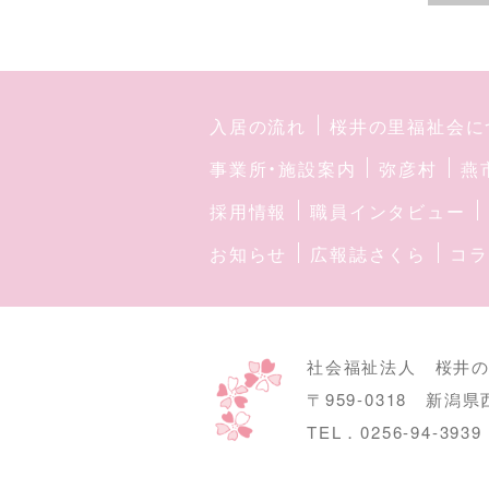
入居の流れ
桜井の里福祉会に
事業所・施設案内
弥彦村
燕
採用情報
職員インタビュー
お知らせ
広報誌さくら
コラ
社会福祉法人 桜井
〒959-0318
新潟県
TEL．0256-94-393