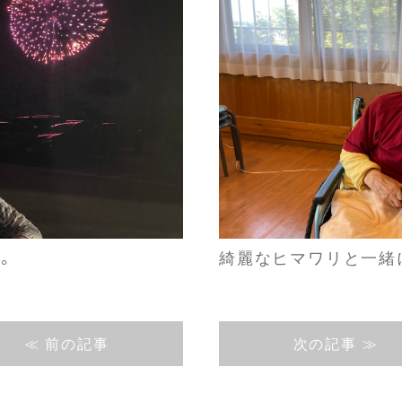
。
綺麗なヒマワリと一緒
≪ 前の記事
次の記事 ≫