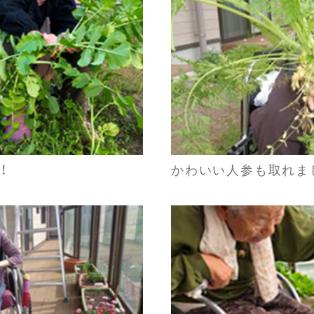
！
かわいい人参も取れま