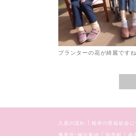
プランターの花が綺麗ですね
入居の流れ
桜井の里福祉会に
事業所・施設案内
弥彦村
燕