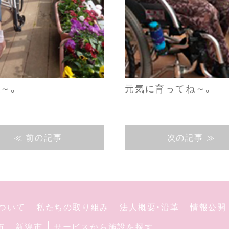
～。
元気に育ってね～。
≪ 前の記事
次の記事 ≫
ついて
私たちの取り組み
法人概要・沿革
情報公開
市
新潟市
サービスから施設を探す