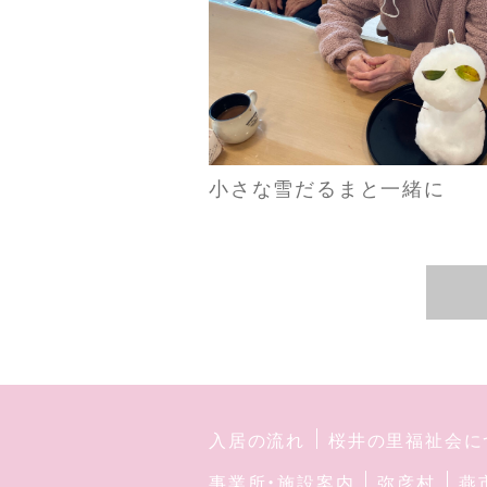
小さな雪だるまと一緒に
入居の流れ
桜井の里福祉会に
事業所・施設案内
弥彦村
燕