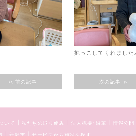
抱っこしてくれました
≪ 前の記事
次の記事 ≫
ついて
私たちの取り組み
法人概要・沿革
情報公開
市
新潟市
サービスから施設を探す